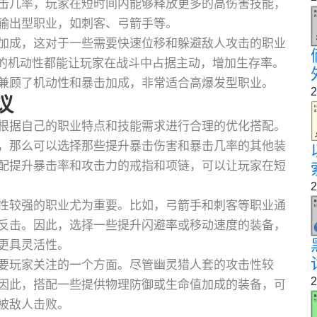
击几率，玩家在短时间内能够释放更多的高伤害技能，
输出型职业，如刺客、弓箭手等。
加成，这对于一些需要快速位移和躲避敌人攻击的职业
速的机动性都能让玩家在战斗中占据主动，增加生存率。
兼顾了机动性和暴击加成，非常适合高爆发型职业。
2
议
根据自己的职业特点和技能需求进行合理的优化搭配。
，那么可以选择那些提升暴击伤害和暴击几率的其他装
配提升暴击率和攻击力的戒指和项链，可以让玩家在短
2
性较强的职业尤为重要。比如，弓箭手和刺客等职业通
反击。因此，选择一些提升闪避率或移动速度的装备，
更具灵活性。
要玩家关注的一个方面。尽管幽灵猎人套的攻击性较
2
因此，搭配一些提供物理防御或生命值加成的装备，可
被敌人击败。