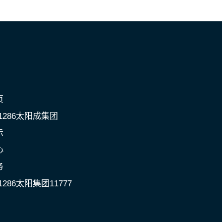
页
c1286太阳成集团
示
心
务
1286太阳集团11777