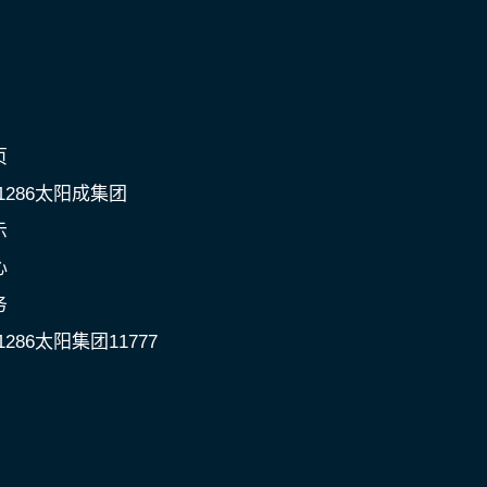
页
c1286太阳成集团
示
心
务
1286太阳集团11777