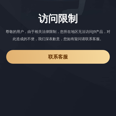
访问限制
尊敬的用户，由于相关法律限制，您所在地区无法访问J9产品，对
此造成的不便，我们深表歉意，您如有疑问请联系客服。
联系客服