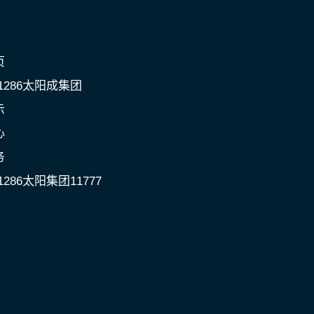
页
c1286太阳成集团
示
心
务
1286太阳集团11777